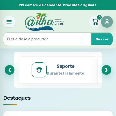
Pix com 5% de desconto. Produtos originais.
0
Buscar
‹
›
Suporte
‹
›
Durante tratamento
Destaques