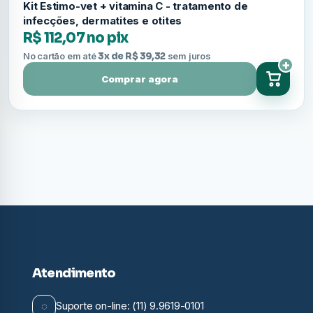
Kit Estimo-vet + vitamina C - tratamento de
infecções, dermatites e otites
R$ 112,07 no pix
No cartão em até
3x de R$ 39,32
sem juros
+
Comprar agora
Atendimento
◌
Suporte on-line: (11) 9.9619-0101