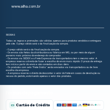
www.ailha.com.br
REGRAS
Todas as regras e promoções são válidas apenas para produtos vendidos e entregues
pelo site. O preço válido será o da finalização da compra.
- O preço válido será o da finalização da compra.
- Os envios são feitos da distribuidora ou fábrica em MG, ou por meio de algum
parceiro mais próximo do endereço do comprador.
- Os envios via SEDEX e o Frete Expresso da transportadora tem o mesmo valor. A
empresa reserva o direito de fazer a escolha do envio mais rápido. O prazo de entrega
tem início a partir do envio e são contados em dias úteis.
- Os produtos com selo 'Frete Grátis' serão enviados via transportadora ou de livre
escolha da empresa.
- A empresa reserva o direito de descontar o valor do frete em casos de devolução ou
recusa do pedido, estornando apenas o valor dos produtos.
Formas de pagamento
▭
Cartão de Crédito