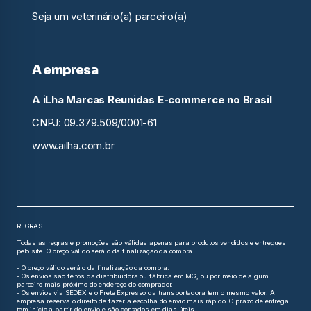
Seja um veterinário(a) parceiro(a)
A empresa
A iLha Marcas Reunidas E-commerce no Brasil
CNPJ: 09.379.509/0001-61
www.ailha.com.br
REGRAS
Todas as regras e promoções são válidas apenas para produtos vendidos e entregues
pelo site. O preço válido será o da finalização da compra.
- O preço válido será o da finalização da compra.
- Os envios são feitos da distribuidora ou fábrica em MG, ou por meio de algum
parceiro mais próximo do endereço do comprador.
- Os envios via SEDEX e o Frete Expresso da transportadora tem o mesmo valor. A
empresa reserva o direito de fazer a escolha do envio mais rápido. O prazo de entrega
tem início a partir do envio e são contados em dias úteis.