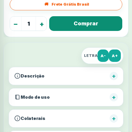
Frete Grátis Brasil
−
+
A-
A+
LETRA
+
Descrição
+
Modo de uso
+
Colaterais