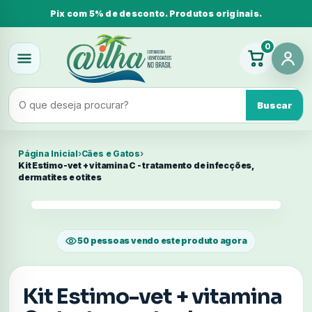
Pix com 5% de desconto. Produtos originais.
0
Buscar
Página Inicial
›
Cães e Gatos
›
Kit Estimo-vet + vitamina C - tratamento de infecções,
dermatites e otites
50 pessoas vendo este produto agora
Kit Estimo-vet + vitamina