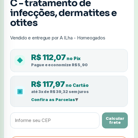
C - tratamento de
infecções, dermatites e
otites
Vendido e entregue por A ILha - Homeogados
R$ 112,07
no Pix
◆
Pague e economize R$ 5,90
R$ 117,97
no Cartão
▣
até 3x de R$ 39,32 sem juros
▾
Confira as Parcelas
Calcular
frete