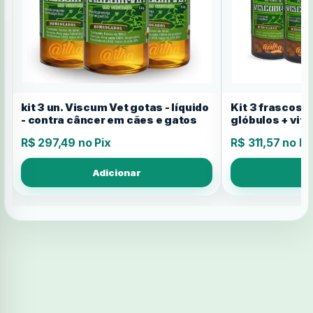
kit 3 un. Viscum Vet gotas - líquido
Kit 3 frascos 
- contra câncer em cães e gatos
glóbulos + vit
R$ 297,49 no Pix
R$ 311,57 no Pi
Adicionar
A