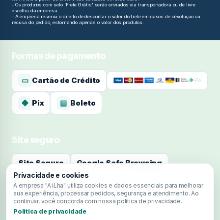
- Os produtos com selo 'Frete Grátis' serão enviados via transportadora ou de livre
escolha da empresa.
- A empresa reserva o direito de descontar o valor do frete em casos de devolução ou
recusa do pedido, estornando apenas o valor dos produtos.
Formas de pagamento
▭
Cartão de Crédito
◆
Pix
▤
Boleto
Site seguro
Site Seguro
Google Safe Browsing
Privacidade e cookies
A empresa "A iLha" utiliza cookies e dados essenciais para melhorar
sua experiência, processar pedidos, segurança e atendimento. Ao
continuar, você concorda com nossa política de privacidade.
Política de privacidade