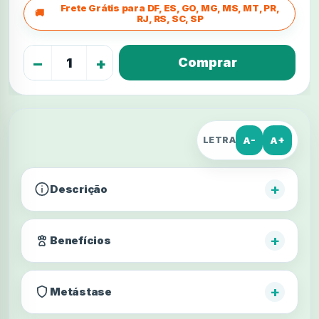
Frete Grátis para DF, ES, GO, MG, MS, MT, PR,
RJ, RS, SC, SP
−
+
A-
A+
LETRA
+
Descrição
+
Benefícios
+
Metástase