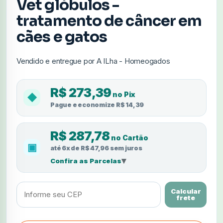
Vet glóbulos -
tratamento de câncer em
cães e gatos
Vendido e entregue por A ILha - Homeogados
R$ 273,39
no Pix
◆
Pague e economize R$ 14,39
R$ 287,78
no Cartão
▣
até 6x de R$ 47,96 sem juros
▾
Confira as Parcelas
Calcular
frete