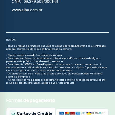
CNPJ: 09.379.509/0001-61
www.ailha.com.br
REGRAS
Todas as regras e promoções são válidas apenas para produtos vendidos e entregues
pelo site. O preço válido será o da finalização da compra.
- O preço válido será o da finalização da compra.
- Os envios são feitos da distribuidora ou fábrica em MG, ou por meio de algum
parceiro mais próximo do endereço do comprador.
- Os envios via SEDEX e o Frete Expresso da transportadora tem o mesmo valor. A
empresa reserva o direito de fazer a escolha do envio mais rápido. O prazo de entrega
tem início a partir do envio e são contados em dias úteis.
- Os produtos com selo 'Frete Grátis' serão enviados via transportadora ou de livre
escolha da empresa.
- A empresa reserva o direito de descontar o valor do frete em casos de devolução ou
recusa do pedido, estornando apenas o valor dos produtos.
Formas de pagamento
▭
Cartão de Crédito