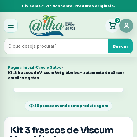
Pix com 5% de desconto. Produtos originais.
0
Buscar
Página Inicial
›
Cães e Gatos
›
Kit 3 frascos de Viscum Vet glóbulos - tratamento de câncer
em cães e gatos
55 pessoas vendo este produto agora
Kit 3 frascos de Viscum