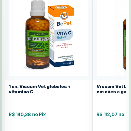
1 un. Viscum Vet glóbulos +
Viscum Vet Líq
vitamina C
em cães e gat
R$ 140,38 no Pix
R$ 112,07 no Pi