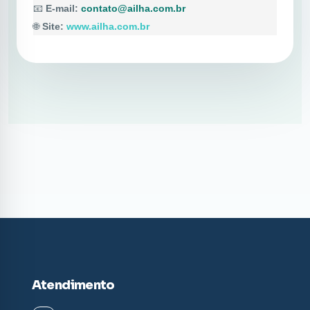
📧
E-mail:
contato@ailha.com.br
🌐
Site:
www.ailha.com.br
Atendimento