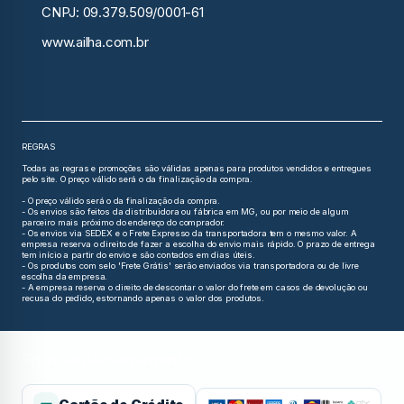
CNPJ: 09.379.509/0001-61
www.ailha.com.br
REGRAS
Todas as regras e promoções são válidas apenas para produtos vendidos e entregues
pelo site. O preço válido será o da finalização da compra.
- O preço válido será o da finalização da compra.
- Os envios são feitos da distribuidora ou fábrica em MG, ou por meio de algum
parceiro mais próximo do endereço do comprador.
- Os envios via SEDEX e o Frete Expresso da transportadora tem o mesmo valor. A
empresa reserva o direito de fazer a escolha do envio mais rápido. O prazo de entrega
tem início a partir do envio e são contados em dias úteis.
- Os produtos com selo 'Frete Grátis' serão enviados via transportadora ou de livre
escolha da empresa.
- A empresa reserva o direito de descontar o valor do frete em casos de devolução ou
recusa do pedido, estornando apenas o valor dos produtos.
Formas de pagamento